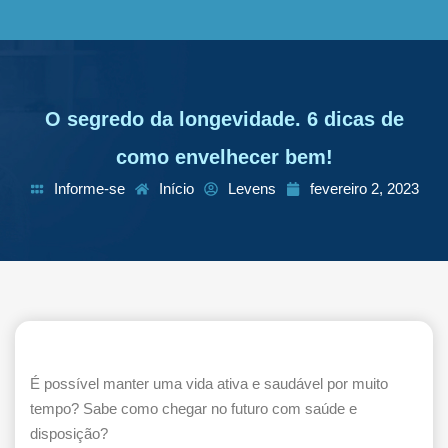
O segredo da longevidade. 6 dicas de
como envelhecer bem!
Informe-se
Início
Levens
fevereiro 2, 2023
É possível manter uma vida ativa e saudável por muito
tempo? Sabe como chegar no futuro com saúde e
disposição?