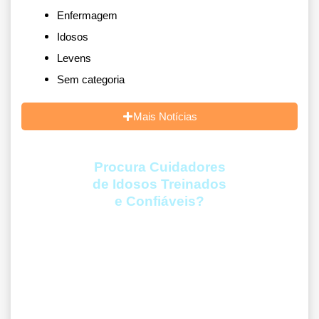
Enfermagem
Idosos
Levens
Sem categoria
Mais Notícias
Procura Cuidadores
de Idosos Treinados
e Confiáveis?
A Levens é a solução para famílias que estão cansadasde gerenciar
todo o cuidado do idoso ou para quem tem uma demandaurgente e
não tem ideia de onde conseguir Cuidadores ou Profissionaisde
Enfermagem de confiança e credibilidade.
Orçamento em até 1h