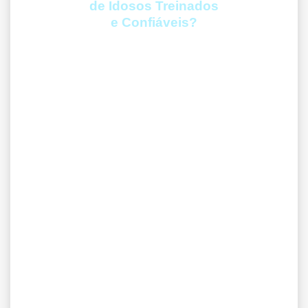
de Idosos Treinados
e Confiáveis?
A Levens é a solução para famílias que estão cansadasde gerenciar
todo o cuidado do idoso ou para quem tem uma demandaurgente e
não tem ideia de onde conseguir Cuidadores ou Profissionaisde
Enfermagem de confiança e credibilidade.
Orçamento em até 1h