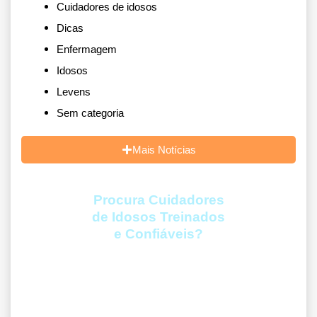
Cuidadores de idosos
Dicas
Enfermagem
Idosos
Levens
Sem categoria
Mais Notícias
Procura Cuidadores
de Idosos Treinados
e Confiáveis?
A Levens é a solução para famílias que estão cansadasde gerenciar
todo o cuidado do idoso ou para quem tem uma demandaurgente e
não tem ideia de onde conseguir Cuidadores ou Profissionaisde
Enfermagem de confiança e credibilidade.