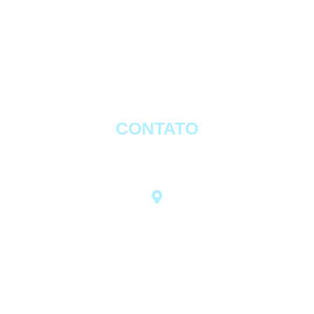
CONTATO
contato@sejalevens.com.br
(61) 3550-4757
sejalevens.com.br
Matriz:
SHCGN 706/707 , Bloco A,
ENTRADA 42, Asa Norte, Brasília/DF,
CEP: 70740- 610