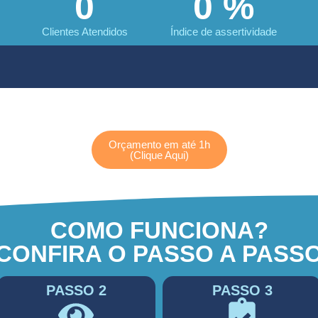
0
0
%
Clientes Atendidos
Índice de assertividade
Orçamento em até 1h
(Clique Aqui)
COMO FUNCIONA?
CONFIRA O PASSO A PASS
PASSO 2
PASSO 3