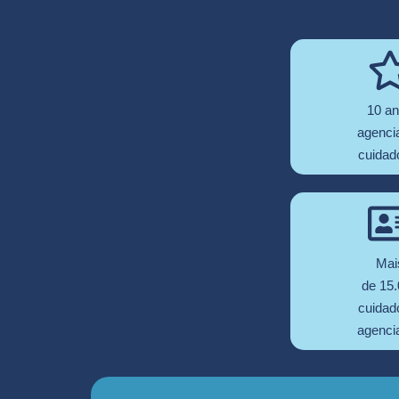
10 a
agenci
cuidad
Mai
de 15
cuidad
agenci