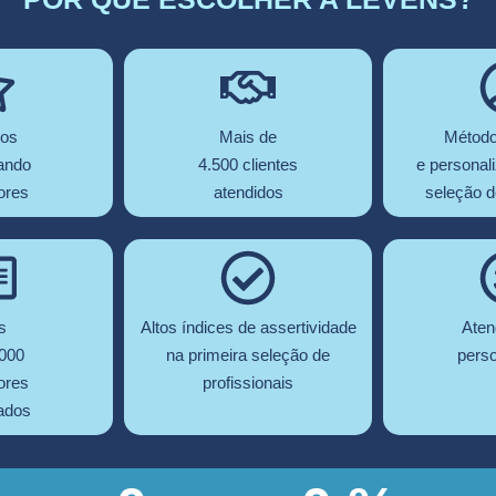
nos
Mais de
Método
ando
4.500 clientes
e personal
ores
atendidos
seleção d
s
Altos índices de assertividade
Aten
.000
na primeira seleção de
perso
ores
profissionais
ados