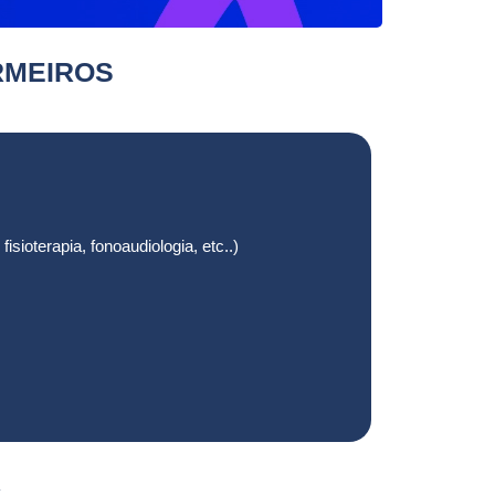
RMEIROS
ioterapia, fonoaudiologia, etc..)
A